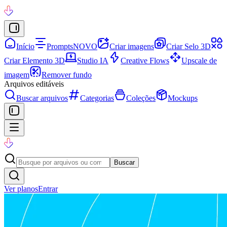
Início
Prompts
NOVO
Criar imagens
Criar Selo 3D
Criar Elemento 3D
Studio IA
Creative Flows
Upscale de
imagem
Remover fundo
Arquivos editáveis
Buscar arquivos
Categorias
Coleções
Mockups
Buscar
Ver planos
Entrar