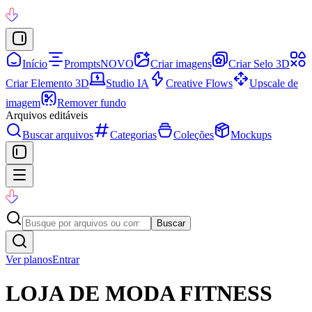
Início
Prompts
NOVO
Criar imagens
Criar Selo 3D
Criar Elemento 3D
Studio IA
Creative Flows
Upscale de
imagem
Remover fundo
Arquivos editáveis
Buscar arquivos
Categorias
Coleções
Mockups
Buscar
Ver planos
Entrar
LOJA DE MODA FITNESS