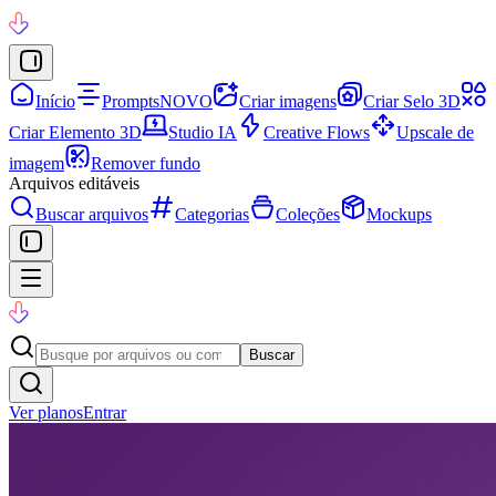
Início
Prompts
NOVO
Criar imagens
Criar Selo 3D
Criar Elemento 3D
Studio IA
Creative Flows
Upscale de
imagem
Remover fundo
Arquivos editáveis
Buscar arquivos
Categorias
Coleções
Mockups
Buscar
Ver planos
Entrar