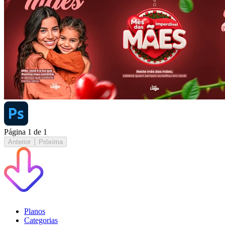
Página
1
de
1
Anterior
Próxima
Planos
Categorias