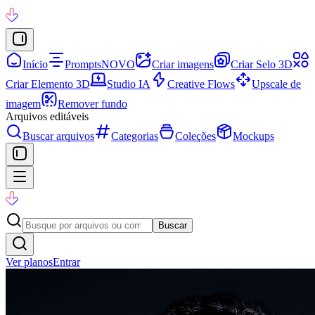
Início
Prompts
NOVO
Criar imagens
Criar Selo 3D
Criar Elemento 3D
Studio IA
Creative Flows
Upscale de
imagem
Remover fundo
Arquivos editáveis
Buscar arquivos
Categorias
Coleções
Mockups
Buscar
Ver planos
Entrar