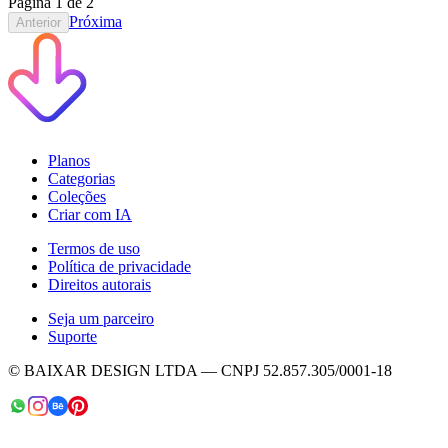
Página
1
de
2
Próxima
Anterior
Planos
Categorias
Coleções
Criar com IA
Termos de uso
Política de privacidade
Direitos autorais
Seja um parceiro
Suporte
© BAIXAR DESIGN LTDA — CNPJ 52.857.305/0001-18