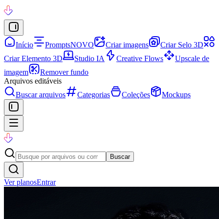
Início
Prompts
NOVO
Criar imagens
Criar Selo 3D
Criar Elemento 3D
Studio IA
Creative Flows
Upscale de
imagem
Remover fundo
Arquivos editáveis
Buscar arquivos
Categorias
Coleções
Mockups
Buscar
Ver planos
Entrar