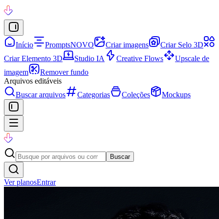
Início
Prompts
NOVO
Criar imagens
Criar Selo 3D
Criar Elemento 3D
Studio IA
Creative Flows
Upscale de
imagem
Remover fundo
Arquivos editáveis
Buscar arquivos
Categorias
Coleções
Mockups
Buscar
Ver planos
Entrar