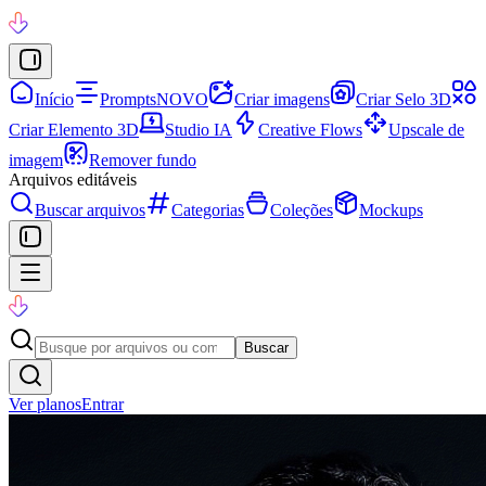
Início
Prompts
NOVO
Criar imagens
Criar Selo 3D
Criar Elemento 3D
Studio IA
Creative Flows
Upscale de
imagem
Remover fundo
Arquivos editáveis
Buscar arquivos
Categorias
Coleções
Mockups
Buscar
Ver planos
Entrar