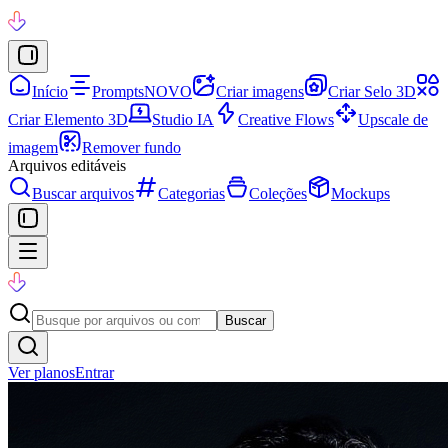
Início
Prompts
NOVO
Criar imagens
Criar Selo 3D
Criar Elemento 3D
Studio IA
Creative Flows
Upscale de
imagem
Remover fundo
Arquivos editáveis
Buscar arquivos
Categorias
Coleções
Mockups
Buscar
Ver planos
Entrar