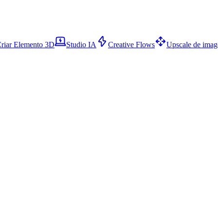
riar Elemento 3D
Studio IA
Creative Flows
Upscale de ima