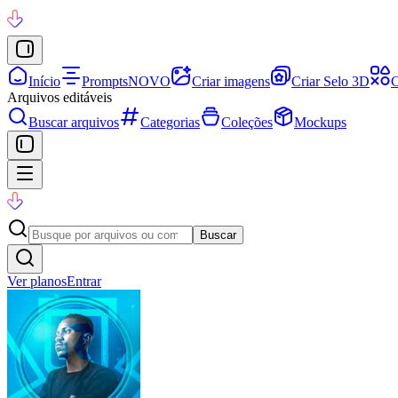
Início
Prompts
NOVO
Criar imagens
Criar Selo 3D
C
Arquivos editáveis
Buscar arquivos
Categorias
Coleções
Mockups
Buscar
Ver planos
Entrar