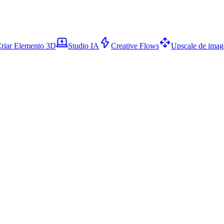
riar Elemento 3D
Studio IA
Creative Flows
Upscale de ima