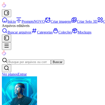
Início
Prompts
NOVO
Criar imagens
Criar Selo 3D
C
Arquivos editáveis
Buscar arquivos
Categorias
Coleções
Mockups
Buscar
Ver planos
Entrar