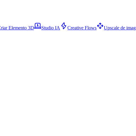
riar Elemento 3D
Studio IA
Creative Flows
Upscale de ima