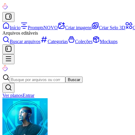
Início
Prompts
NOVO
Criar imagens
Criar Selo 3D
C
Arquivos editáveis
Buscar arquivos
Categorias
Coleções
Mockups
Buscar
Ver planos
Entrar