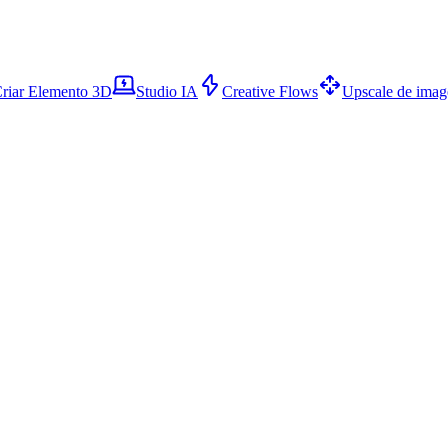
riar Elemento 3D
Studio IA
Creative Flows
Upscale de ima