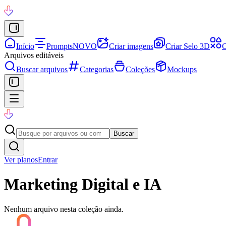
Início
Prompts
NOVO
Criar imagens
Criar Selo 3D
C
Arquivos editáveis
Buscar arquivos
Categorias
Coleções
Mockups
Buscar
Ver planos
Entrar
Marketing Digital e IA
Nenhum arquivo nesta coleção ainda.