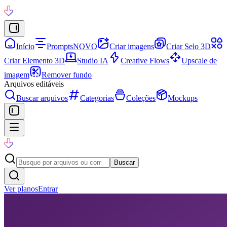
Início
Prompts
NOVO
Criar imagens
Criar Selo 3D
Criar Elemento 3D
Studio IA
Creative Flows
Upscale de
imagem
Remover fundo
Arquivos editáveis
Buscar arquivos
Categorias
Coleções
Mockups
Buscar
Ver planos
Entrar