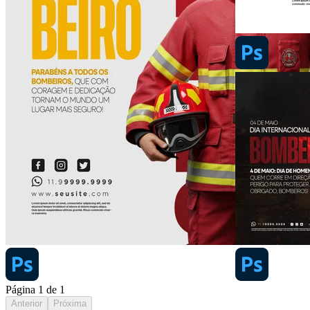
Página
1
de
1
Anterior
Próxima