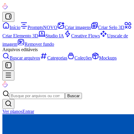
Início
Prompts
NOVO
Criar imagens
Criar Selo 3D
Criar Elemento 3D
Studio IA
Creative Flows
Upscale de
imagem
Remover fundo
Arquivos editáveis
Buscar arquivos
Categorias
Coleções
Mockups
Buscar
Ver planos
Entrar