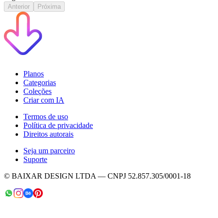
Anterior
Próxima
Planos
Categorias
Coleções
Criar com IA
Termos de uso
Política de privacidade
Direitos autorais
Seja um parceiro
Suporte
© BAIXAR DESIGN LTDA — CNPJ 52.857.305/0001-18