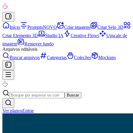
Início
Prompts
NOVO
Criar imagens
Criar Selo 3D
Criar Elemento 3D
Studio IA
Creative Flows
Upscale de
imagem
Remover fundo
Arquivos editáveis
Buscar arquivos
Categorias
Coleções
Mockups
Buscar
Ver planos
Entrar