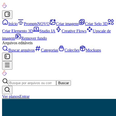
Início
Prompts
NOVO
Criar imagens
Criar Selo 3D
Criar Elemento 3D
Studio IA
Creative Flows
Upscale de
imagem
Remover fundo
Arquivos editáveis
Buscar arquivos
Categorias
Coleções
Mockups
Buscar
Ver planos
Entrar