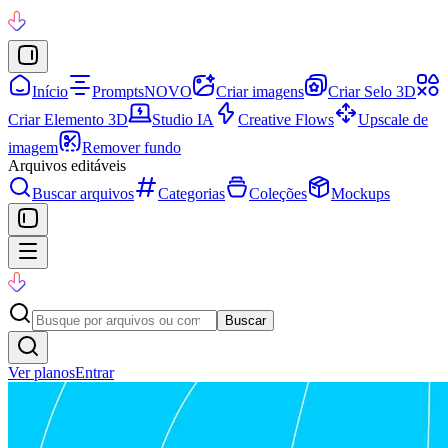
Início
Prompts
NOVO
Criar imagens
Criar Selo 3D
Criar Elemento 3D
Studio IA
Creative Flows
Upscale de
imagem
Remover fundo
Arquivos editáveis
Buscar arquivos
Categorias
Coleções
Mockups
Buscar
Ver planos
Entrar