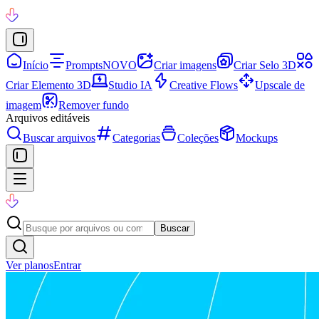
Início
Prompts
NOVO
Criar imagens
Criar Selo 3D
Criar Elemento 3D
Studio IA
Creative Flows
Upscale de
imagem
Remover fundo
Arquivos editáveis
Buscar arquivos
Categorias
Coleções
Mockups
Buscar
Ver planos
Entrar