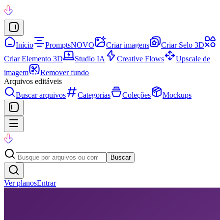
Início
Prompts
NOVO
Criar imagens
Criar Selo 3D
Criar Elemento 3D
Studio IA
Creative Flows
Upscale de
imagem
Remover fundo
Arquivos editáveis
Buscar arquivos
Categorias
Coleções
Mockups
Buscar
Ver planos
Entrar