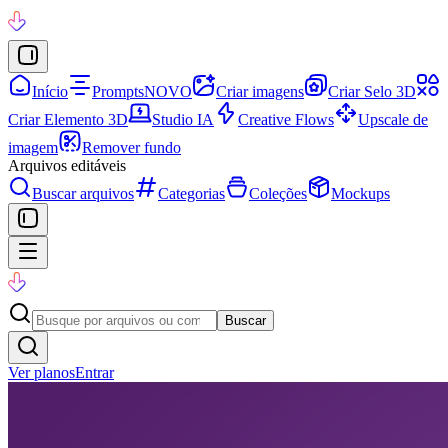
Início
Prompts
NOVO
Criar imagens
Criar Selo 3D
Criar Elemento 3D
Studio IA
Creative Flows
Upscale de
imagem
Remover fundo
Arquivos editáveis
Buscar arquivos
Categorias
Coleções
Mockups
Buscar
Ver planos
Entrar