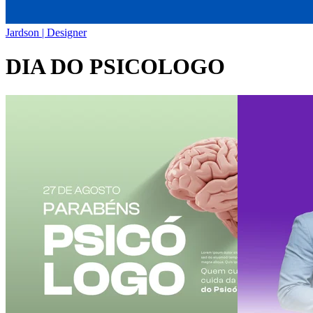
Jardson | Designer
DIA DO PSICOLOGO