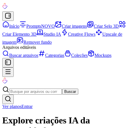
Início
Prompts
NOVO
Criar imagens
Criar Selo 3D
Criar Elemento 3D
Studio IA
Creative Flows
Upscale de
imagem
Remover fundo
Arquivos editáveis
Buscar arquivos
Categorias
Coleções
Mockups
Buscar
Ver planos
Entrar
Explore criações IA da