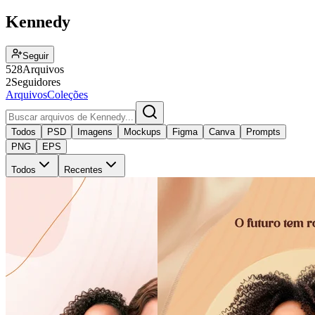
Kennedy
Seguir
528
Arquivos
2
Seguidores
Arquivos
Coleções
Todos
PSD
Imagens
Mockups
Figma
Canva
Prompts
PNG
EPS
Todos
Recentes