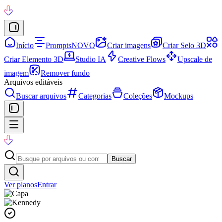
Início
Prompts
NOVO
Criar imagens
Criar Selo 3D
Criar Elemento 3D
Studio IA
Creative Flows
Upscale de
imagem
Remover fundo
Arquivos editáveis
Buscar arquivos
Categorias
Coleções
Mockups
Buscar
Ver planos
Entrar