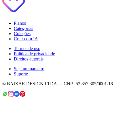
Planos
Categorias
Coleções
Criar com IA
Termos de uso
Política de privacidade
Direitos autorais
Seja um parceiro
Suporte
© BAIXAR DESIGN LTDA — CNPJ 52.857.305/0001-18