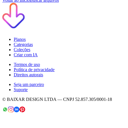
Voltar ao início
Buscar arquivos
Planos
Categorias
Coleções
Criar com IA
Termos de uso
Política de privacidade
Direitos autorais
Seja um parceiro
Suporte
© BAIXAR DESIGN LTDA — CNPJ 52.857.305/0001-18