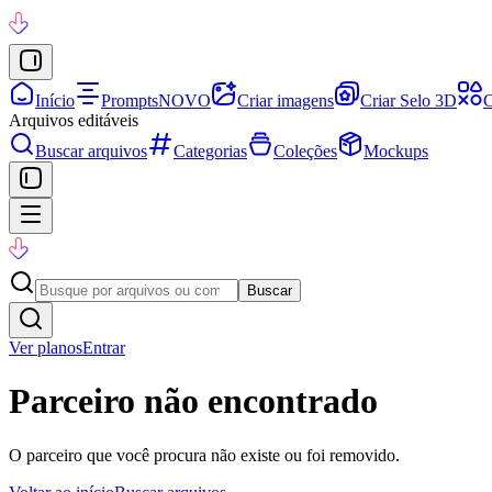
Início
Prompts
NOVO
Criar imagens
Criar Selo 3D
C
Arquivos editáveis
Buscar arquivos
Categorias
Coleções
Mockups
Buscar
Ver planos
Entrar
Parceiro não encontrado
O parceiro que você procura não existe ou foi removido.