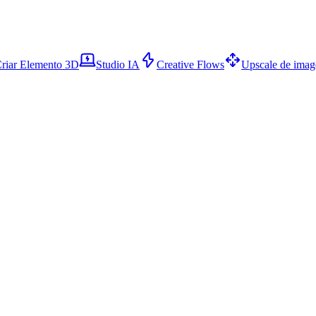
riar Elemento 3D
Studio IA
Creative Flows
Upscale de ima