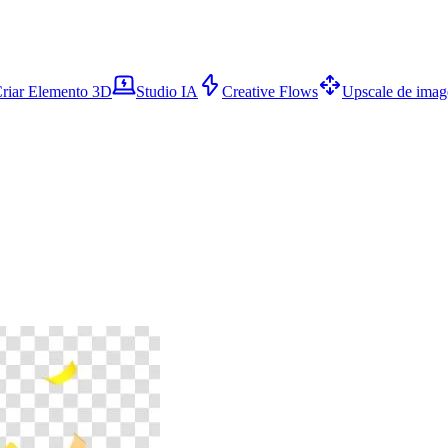
riar Elemento 3D
Studio IA
Creative Flows
Upscale de ima