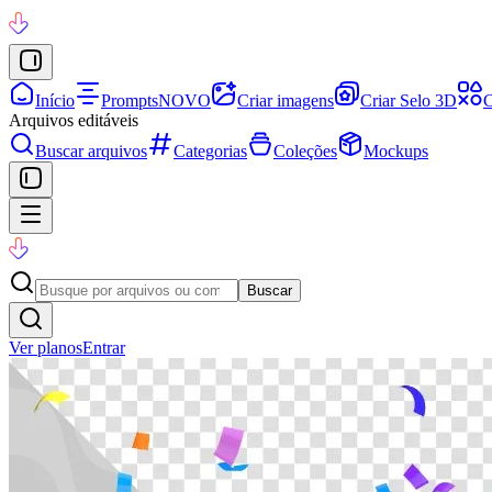
Início
Prompts
NOVO
Criar imagens
Criar Selo 3D
C
Arquivos editáveis
Buscar arquivos
Categorias
Coleções
Mockups
Buscar
Ver planos
Entrar