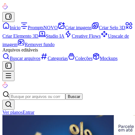
Início
Prompts
NOVO
Criar imagens
Criar Selo 3D
Criar Elemento 3D
Studio IA
Creative Flows
Upscale de
imagem
Remover fundo
Arquivos editáveis
Buscar arquivos
Categorias
Coleções
Mockups
Buscar
Ver planos
Entrar