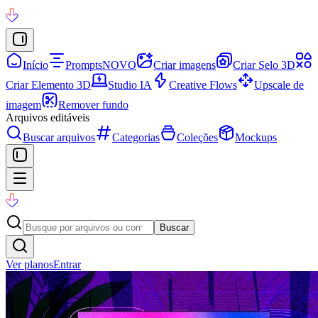
Início
Prompts
NOVO
Criar imagens
Criar Selo 3D
Criar Elemento 3D
Studio IA
Creative Flows
Upscale de
imagem
Remover fundo
Arquivos editáveis
Buscar arquivos
Categorias
Coleções
Mockups
Buscar
Ver planos
Entrar