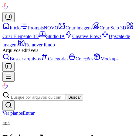
Início
Prompts
NOVO
Criar imagens
Criar Selo 3D
Criar Elemento 3D
Studio IA
Creative Flows
Upscale de
imagem
Remover fundo
Arquivos editáveis
Buscar arquivos
Categorias
Coleções
Mockups
Buscar
Ver planos
Entrar
404