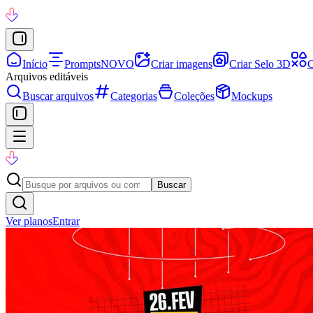
Início
Prompts
NOVO
Criar imagens
Criar Selo 3D
C
Arquivos editáveis
Buscar arquivos
Categorias
Coleções
Mockups
Buscar
Ver planos
Entrar