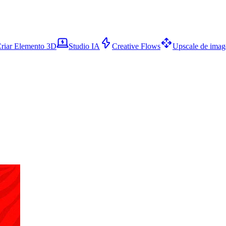
riar Elemento 3D
Studio IA
Creative Flows
Upscale de ima