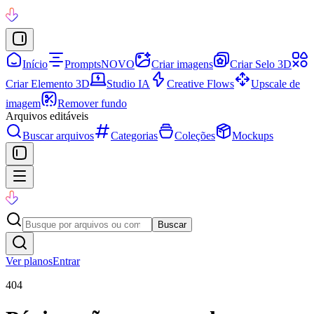
Início
Prompts
NOVO
Criar imagens
Criar Selo 3D
Criar Elemento 3D
Studio IA
Creative Flows
Upscale de
imagem
Remover fundo
Arquivos editáveis
Buscar arquivos
Categorias
Coleções
Mockups
Buscar
Ver planos
Entrar
404